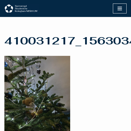
Przejdź
do
treści
410031217_156303